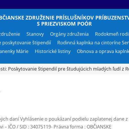
BČIANSKE ZDRUŽENIE PRÍSLUŠNÍKOV PRÍBUZENST
S PRIEZVISKOM POÓR
združenie
Stanovy
Orgány združenia
Rodokmeň rodi
e poskytovanie štipendií
Rodinná kaplnka na cintoríne Se
anenky Márie
Historické listiny
Obnova a oprava kapln
ti: Poskytovanie štipendií pre študujúcich mladých ľudí z 
í
ich daní Vyhlásenie o poukázaní podielu zaplatenej dane z
ovi – IČO / SID : 34075119- Právna forma : OBČIANSKE