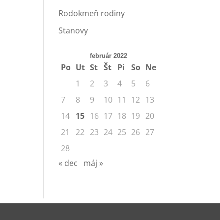
Rodokmeň rodiny
Stanovy
február 2022
Po
Ut
St
Št
Pi
So
Ne
1
2
3
4
5
6
7
8
9
10
11
12
13
14
15
16
17
18
19
20
21
22
23
24
25
26
27
28
« dec
máj »