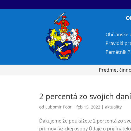
O
Občianske 
Pravidlá pr
Pamätník P
Predmet činnos
2 percentá zo svojich dan
od
Lubomir Poór
|
feb 15, 2022
|
aktuality
Ďakujeme že poukážete 2 percentá zo svoj
príjmov fyzickej osoby Údaje o prijímateľ