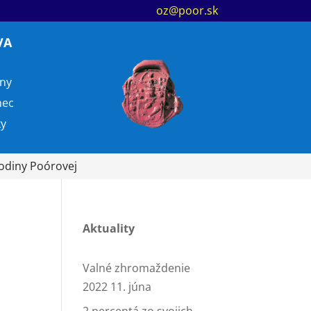
oz@poor.sk
VA
ny
nec
ky
Rodiny Poórovej
Aktuality
Valné zhromaždenie
2022 11. júna