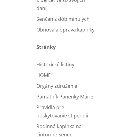
2 percentá zo svojich
daní
Senčan z dôb minulých
Obnova a oprava kaplnky
Stránky
Historické listiny
HOME
Orgány združenia
Pamätník Panenky Márie
Pravidlá pre
poskytovanie štipendií
Rodinná kaplnka na
cintoríne Senec