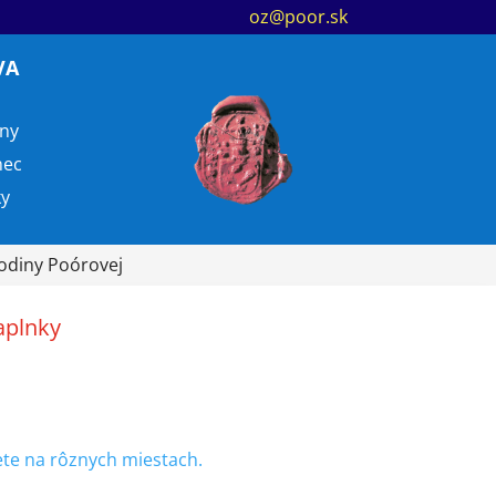
oz@poor.sk
VA
ny
nec
ky
Rodiny Poórovej
aplnky
dete na rôznych miestach.