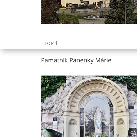
TOP
Pamätník Panenky Márie