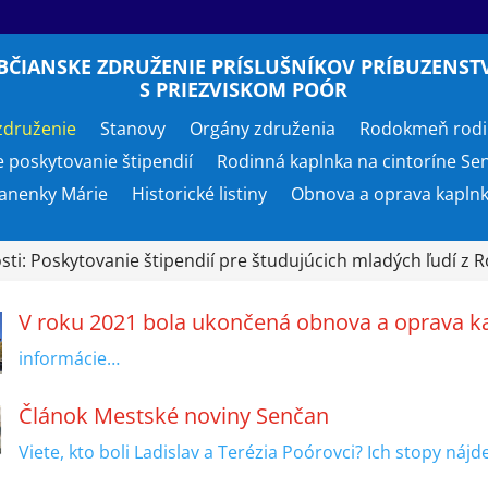
BČIANSKE ZDRUŽENIE PRÍSLUŠNÍKOV PRÍBUZENST
S PRIEZVISKOM POÓR
združenie
Stanovy
Orgány združenia
Rodokmeň rodi
e poskytovanie štipendií
Rodinná kaplnka na cintoríne Se
anenky Márie
Historické listiny
Obnova a oprava kapln
ti: Poskytovanie štipendií pre študujúcich mladých ľudí z 
V roku 2021 bola ukončená obnova a oprava k
informácie…
Článok Mestské noviny Senčan
Viete, kto boli Ladislav a Terézia Poórovci? Ich stopy náj