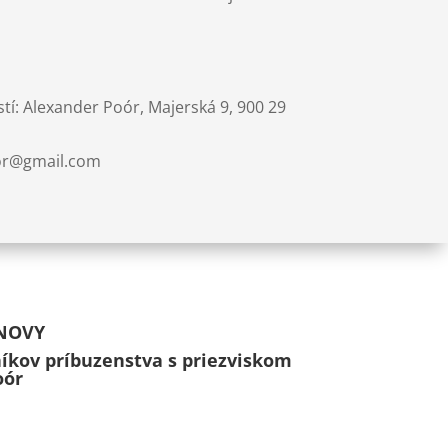
í: Alexander Poór, Majerská 9, 900 29
oor@gmail.com
NOVY
íkov príbuzenstva s priezviskom
oór