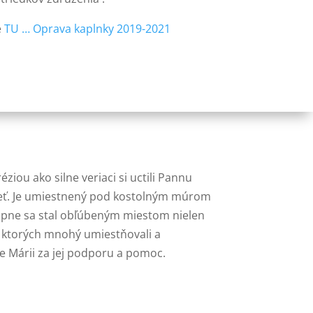
e
TU … Oprava kaplnky 2019-2021
ziou ako silne veriaci si uctili Pannu
očeť. Je umiestnený pod kostolným múrom
upne sa stal obľúbeným miestom nielen
 z ktorých mnohý umiestňovali a
 Márii za jej podporu a pomoc.