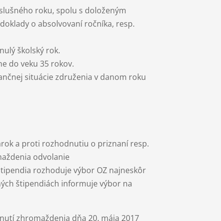
ríslušného roku, spolu s doloženým
doklady o absolvovaní ročníka, resp.
nulý školský rok.
ne do veku 35 rokov.
nančnej situácie združenia v danom roku
árok a proti rozhodnutiu o priznaní resp.
omaždenia odvolanie
štipendia rozhoduje výbor OZ najneskôr
ých štipendiách informuje výbor na
dnutí zhromaždenia dňa 20. mája 2017