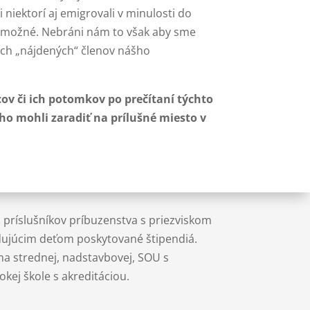
i niektorí aj emigrovali v minulosti do
nemožné. Nebráni nám to však aby sme
vých „nájdených“ členov nášho
ov či ich potomkov po prečítaní týchto
o mohli zaradiť na prílušné miesto v
príslušníkov príbuzenstva s priezviskom
udujúcim deťom poskytované štipendiá.
na strednej, nadstavbovej, SOU s
kej škole s akreditáciou.