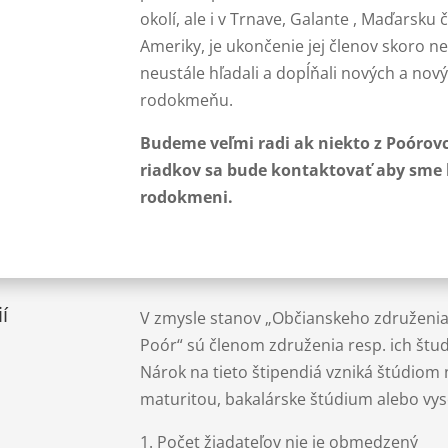
okolí, ale i v Trnave, Galante , Maďarsku č
Ameriky, je ukončenie jej členov skoro 
neustále hľadali a dopĺňali nových a no
rodokmeňu.
Budeme veľmi radi ak niekto z Poórovc
riadkov sa bude kontaktovať aby sme h
rodokmeni.
í
V zmysle stanov „Občianskeho združenia 
Poór“ sú členom združenia resp. ich št
Nárok na tieto štipendiá vzniká štúdiom 
maturitou, bakalárske štúdium alebo vyso
1. Počet žiadateľov nie je obmedzený