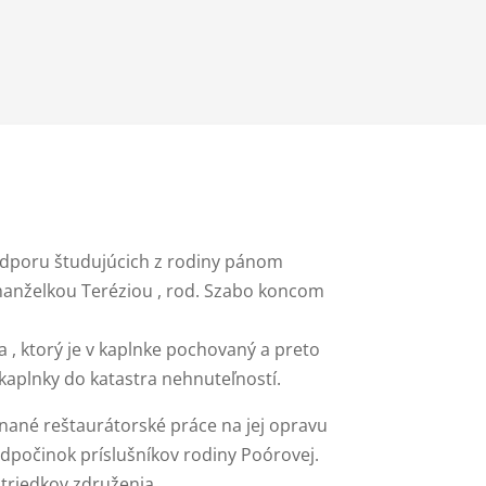
odporu študujúcich z rodiny pánom
anželkou Teréziou , rod. Szabo koncom
 , ktorý je v kaplnke pochovaný a preto
 kaplnky do katastra nehnuteľností.
nané reštaurátorské práce na jej opravu
dpočinok príslušníkov rodiny Poórovej.
triedkov združenia .