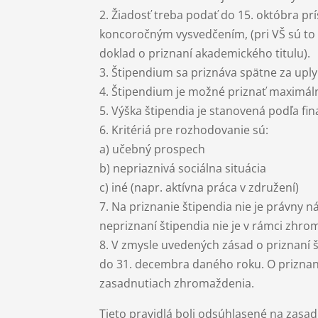
2. Žiadosť treba podať do 15. októbra p
koncoročným vysvedčením, (pri VŠ sú to 
doklad o priznaní akademického titulu).
3. Štipendium sa priznáva spätne za uply
4. Štipendium je možné priznať maximál
5. Výška štipendia je stanovená podľa fi
6. Kritériá pre rozhodovanie sú:
a) učebný prospech
b) nepriaznivá sociálna situácia
c) iné (napr. aktívna práca v združení)
7. Na priznanie štipendia nie je právny n
nepriznaní štipendia nie je v rámci zhr
8. V zmysle uvedených zásad o priznaní 
do 31. decembra daného roku. O priznan
zasadnutiach zhromaždenia.
Tieto pravidlá boli odsúhlasené na zasa