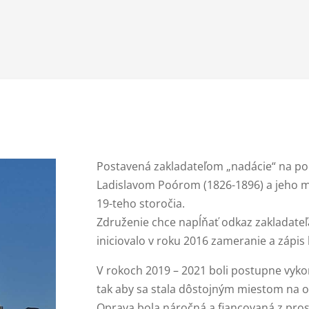
Postavená zakladateľom „nadácie“ na p
Ladislavom Poórom (1826-1896) a jeho m
19-teho storočia.
Združenie chce napĺňať odkaz zakladateľa
iniciovalo v roku 2016 zameranie a zápis
V rokoch 2019 – 2021 boli postupne vyko
tak aby sa stala dôstojným miestom na o
Oprava bola náročná a fiancovaná z pros