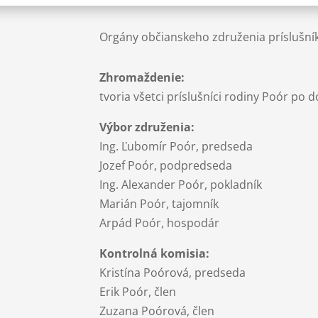
Orgány občianskeho združenia príslušní
Zhromaždenie:
tvoria všetci príslušníci rodiny Poór po 
Výbor združenia:
Ing. Ľubomír Poór, predseda
Jozef Poór, podpredseda
Ing. Alexander Poór, pokladník
Marián Poór, tajomník
Arpád Poór, hospodár
Kontrolná komisia:
Kristína Poórová, predseda
Erik Poór, člen
Zuzana Poórová, člen