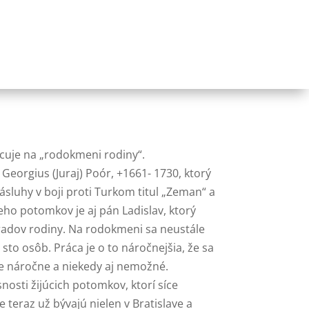
cuje na „rodokmeni rodiny“.
orgius (Juraj) Poór, +1661- 1730, ktorý
sluhy v boji proti Turkom titul „Zeman“ a
eho potomkov je aj pán Ladislav, ktorý
radov rodiny. Na rodokmeni sa neustále
sto osôb. Práca je o to náročnejšia, že sa
 je náročne a niekedy aj nemožné.
sti žijúcich potomkov, ktorí síce
 teraz už bývajú nielen v Bratislave a