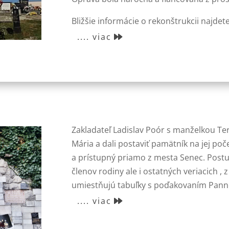
Bližšie informácie o rekonštrukcii najdet
.... viac
Zakladateľ Ladislav Poór s manželkou Teré
Mária a dali postaviť pamätník na jej p
a prístupný priamo z mesta Senec. Post
členov rodiny ale i ostatných veriacich ,
umiestňujú tabuľky s poďakovaním Panne
.... viac