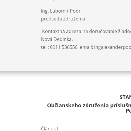
Ing. Ľubomír Poór
predseda združenia
Kontaktná adresa na doručovanie žiadost
Nová Dedinka,
tel : 0911 536556, email: ingalexanderp
STA
Občianskeho združenia príslušn
P
Článok I .