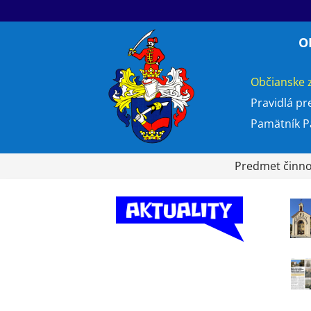
O
Občianske 
Pravidlá pr
Pamätník P
Predmet činnos