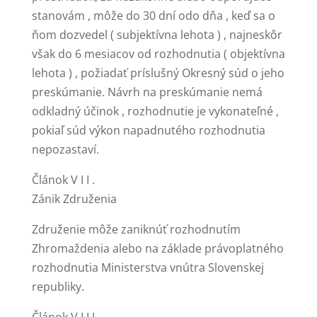
stanovám , môže do 30 dní odo dňa , keď sa o
ňom dozvedel ( subjektívna lehota ) , najneskôr
však do 6 mesiacov od rozhodnutia ( objektívna
lehota ) , požiadať príslušný Okresný súd o jeho
preskúmanie. Návrh na preskúmanie nemá
odkladný účinok , rozhodnutie je vykonateľné ,
pokiaľ súd výkon napadnutého rozhodnutia
nepozastaví.
Článok V I I .
Zánik Združenia
Združenie môže zaniknúť rozhodnutím
Zhromaždenia alebo na základe právoplatného
rozhodnutia Ministerstva vnútra Slovenskej
republiky.