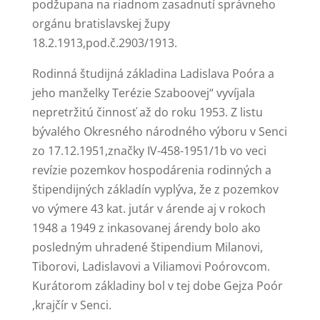
podžupana na riadnom zasadnutí správneho
orgánu bratislavskej župy
18.2.1913,pod.č.2903/1913.
Rodinná študijná základina Ladislava Poóra a
jeho manželky Terézie Szaboovej“ vyvíjala
nepretržitú činnosť až do roku 1953. Z listu
bývalého Okresného národného výboru v Senci
zo 17.12.1951,značky IV-458-1951/1b vo veci
revízie pozemkov hospodárenia rodinných a
štipendijných základín vyplýva, že z pozemkov
vo výmere 43 kat. jutár v árende aj v rokoch
1948 a 1949 z inkasovanej árendy bolo ako
posledným uhradené štipendium Milanovi,
Tiborovi, Ladislavovi a Viliamovi Poórovcom.
Kurátorom základiny bol v tej dobe Gejza Poór
,krajčír v Senci.