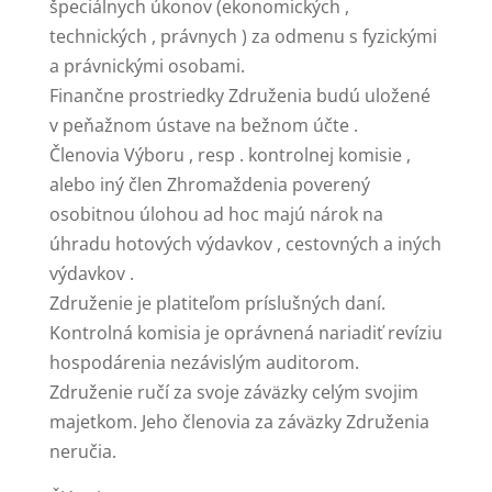
špeciálnych úkonov (ekonomických ,
technických , právnych ) za odmenu s fyzickými
a právnickými osobami.
Finančne prostriedky Združenia budú uložené
v peňažnom ústave na bežnom účte .
Členovia Výboru , resp . kontrolnej komisie ,
alebo iný člen Zhromaždenia poverený
osobitnou úlohou ad hoc majú nárok na
úhradu hotových výdavkov , cestovných a iných
výdavkov .
Združenie je platiteľom príslušných daní.
Kontrolná komisia je oprávnená nariadiť revíziu
hospodárenia nezávislým auditorom.
Združenie ručí za svoje záväzky celým svojim
majetkom. Jeho členovia za záväzky Združenia
neručia.