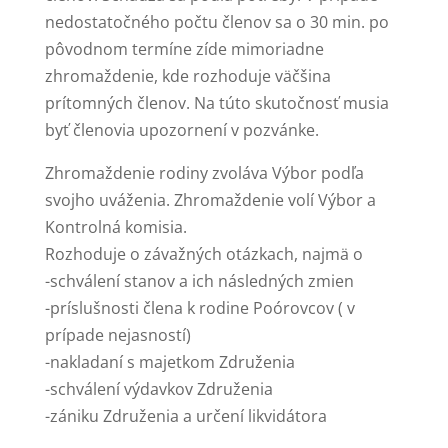
nedostatočného počtu členov sa o 30 min. po
pôvodnom termíne zíde mimoriadne
zhromaždenie, kde rozhoduje väčšina
prítomných členov. Na túto skutočnosť musia
byť členovia upozornení v pozvánke.
Zhromaždenie rodiny zvoláva Výbor podľa
svojho uváženia. Zhromaždenie volí Výbor a
Kontrolná komisia.
Rozhoduje o závažných otázkach, najmä o
-schválení stanov a ich následných zmien
-príslušnosti člena k rodine Poórovcov ( v
prípade nejasností)
-nakladaní s majetkom Združenia
-schválení výdavkov Združenia
-zániku Združenia a určení likvidátora