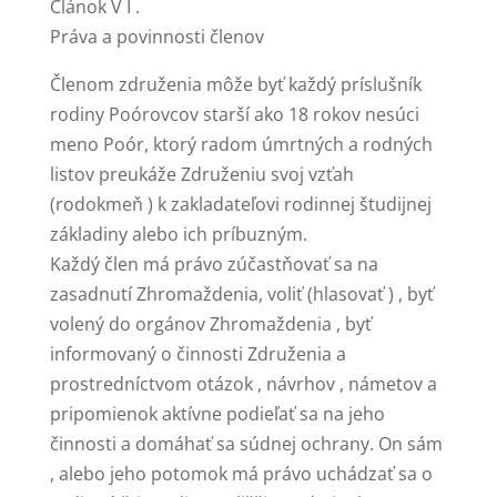
Článok V I .
Práva a povinnosti členov
Členom združenia môže byť každý príslušník
rodiny Poórovcov starší ako 18 rokov nesúci
meno Poór, ktorý radom úmrtných a rodných
listov preukáže Združeniu svoj vzťah
(rodokmeň ) k zakladateľovi rodinnej študijnej
základiny alebo ich príbuzným.
Každý člen má právo zúčastňovať sa na
zasadnutí Zhromaždenia, voliť (hlasovať ) , byť
volený do orgánov Zhromaždenia , byť
informovaný o činnosti Združenia a
prostredníctvom otázok , návrhov , námetov a
pripomienok aktívne podieľať sa na jeho
činnosti a domáhať sa súdnej ochrany. On sám
, alebo jeho potomok má právo uchádzať sa o