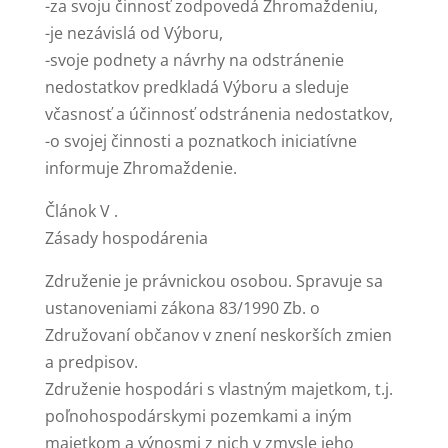
-za svoju činnosť zodpovedá Zhromaždeniu,
-je nezávislá od Výboru,
-svoje podnety a návrhy na odstránenie
nedostatkov predkladá Výboru a sleduje
včasnosť a účinnosť odstránenia nedostatkov,
-o svojej činnosti a poznatkoch iniciatívne
informuje Zhromaždenie.
Článok V .
Zásady hospodárenia
Združenie je právnickou osobou. Spravuje sa
ustanoveniami zákona 83/1990 Zb. o
Združovaní občanov v znení neskorších zmien
a predpisov.
Združenie hospodári s vlastným majetkom, t.j.
poľnohospodárskymi pozemkami a iným
majetkom a výnosmi z nich v zmysle jeho