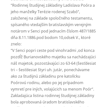
“Rodinnej študijnej základiny Ladislava Poóra a
jeho manželky Terézie rodenej Szabó“,
založenej na základe spoločného testamentu,
spísaného vtedajším bratislavským verejným
notárom v Senci pod jednacím číslom 487/1885
dňa 8.11.1886.pod bodom 10,odsek V., ktoré
znelo:
“V Senci popri ceste pod vinohradmi ,od konca
pozdĺž Burianovského majetku sa nachádzajúci
náš majetok, pozostávajúci zo 63-64 (šesťdesiat
tri – šesťdesiat štyri uh. jutár, ponechávame
ako za študijnú základinu pre katolícku
Poórovú rodinu, alebo po jej prípadnom
vymretí pre iných, volajúcich sa menom Poór“.
Zakladajúca listina rodinnej študijnej základiny
bola aprobovaná úradom bratislavského