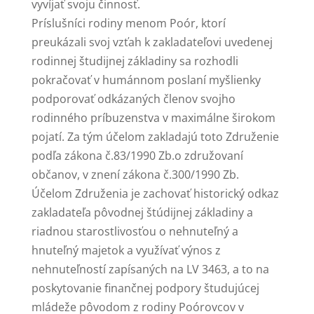
vyvíjať svoju činnosť.
Príslušníci rodiny menom Poór, ktorí
preukázali svoj vzťah k zakladateľovi uvedenej
rodinnej študijnej základiny sa rozhodli
pokračovať v humánnom poslaní myšlienky
podporovať odkázaných členov svojho
rodinného príbuzenstva v maximálne širokom
pojatí. Za tým účelom zakladajú toto Združenie
podľa zákona č.83/1990 Zb.o združovaní
občanov, v znení zákona č.300/1990 Zb.
Účelom Združenia je zachovať historický odkaz
zakladateľa pôvodnej štúdijnej základiny a
riadnou starostlivosťou o nehnuteľný a
hnuteľný majetok a využívať výnos z
nehnuteľností zapísaných na LV 3463, a to na
poskytovanie finančnej podpory študujúcej
mládeže pôvodom z rodiny Poórovcov v