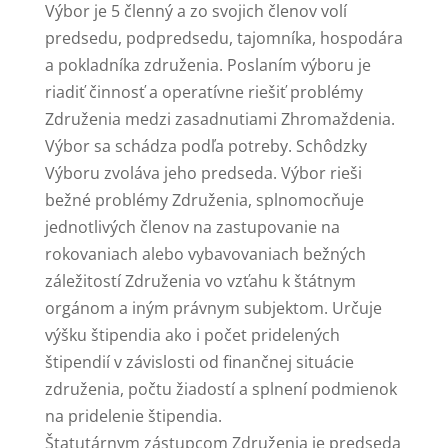
Výbor je 5 členný a zo svojich členov volí
predsedu, podpredsedu, tajomníka, hospodára
a pokladníka združenia. Poslaním výboru je
riadiť činnosť a operatívne riešiť problémy
Združenia medzi zasadnutiami Zhromaždenia.
Výbor sa schádza podľa potreby. Schôdzky
Výboru zvoláva jeho predseda. Výbor rieši
bežné problémy Združenia, splnomocňuje
jednotlivých členov na zastupovanie na
rokovaniach alebo vybavovaniach bežných
záležitostí Združenia vo vzťahu k štátnym
orgánom a iným právnym subjektom. Určuje
výšku štipendia ako i počet pridelených
štipendií v závislosti od finančnej situácie
združenia, počtu žiadostí a splnení podmienok
na pridelenie štipendia.
Štatutárnym zástupcom Združenia je predseda