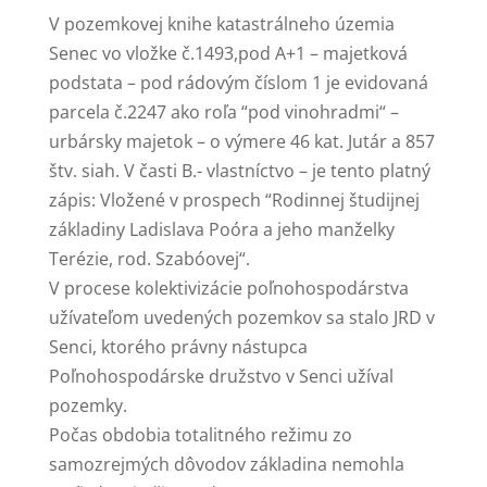
V pozemkovej knihe katastrálneho územia
Senec vo vložke č.1493,pod A+1 – majetková
podstata – pod rádovým číslom 1 je evidovaná
parcela č.2247 ako roľa “pod vinohradmi“ –
urbársky majetok – o výmere 46 kat. Jutár a 857
štv. siah. V časti B.- vlastníctvo – je tento platný
zápis: Vložené v prospech “Rodinnej študijnej
základiny Ladislava Poóra a jeho manželky
Terézie, rod. Szabóovej“.
V procese kolektivizácie poľnohospodárstva
užívateľom uvedených pozemkov sa stalo JRD v
Senci, ktorého právny nástupca
Poľnohospodárske družstvo v Senci užíval
pozemky.
Počas obdobia totalitného režimu zo
samozrejmých dôvodov základina nemohla