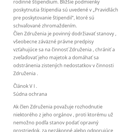
rodinné štipendium. Bližšie podmienky
poskytnutia štipendia sú uvedené v „Pravidlách
pre poskytovanie štipendií“, ktoré sú
schvaľované zhromaždením.
Člen Združenia je povinný dodržiavať stanovy ,
všeobecne záväzné právne predpisy
vzťahujúce sa na činnosť Združenia , chrániť a
zveľaďovať jeho majetok a domáhať sa
odstránenia zistených nedostatkov v činnosti
Združenia .
Článok V I .
Súdna ochrana
Ak člen Združenia považuje rozhodnutie
niektorého z jeho orgánov , proti ktorému už
nemožno podľa stanov podať opravný
prostriedok, za nezákonné alebo odporujúce