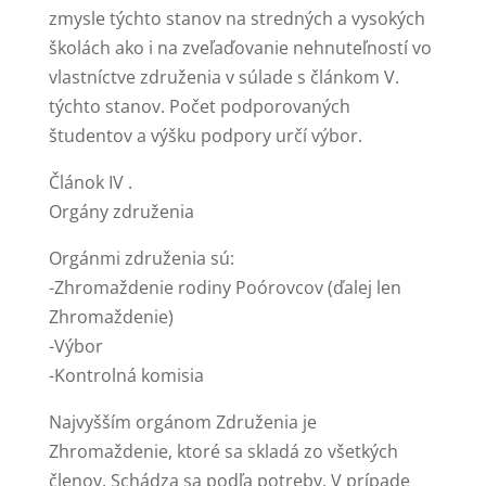
zmysle týchto stanov na stredných a vysokých
školách ako i na zveľaďovanie nehnuteľností vo
vlastníctve združenia v súlade s článkom V.
týchto stanov. Počet podporovaných
študentov a výšku podpory určí výbor.
Článok IV .
Orgány združenia
Orgánmi združenia sú:
-Zhromaždenie rodiny Poórovcov (ďalej len
Zhromaždenie)
-Výbor
-Kontrolná komisia
Najvyšším orgánom Združenia je
Zhromaždenie, ktoré sa skladá zo všetkých
členov. Schádza sa podľa potreby. V prípade