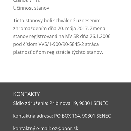
Článok V I I I.
Účinnosť stanov
Tieto stanovy boli schválené uznesením
zhromaždením dňa 20. mája 2017. Zmena
stanov registrovaná na MV SR dňa 26.1.2006
pod číslom VVS/1-900/90-5845-2 stráca
platnosť dňom registrácie týchto stanov.
KONTAKTY
Sídlo združenia: Pribinova 19, 90301 SENEC
kontaktná adresa: PO BOX 164, 90301 SENEC
kontaktný e-mail: oz@poor.sk