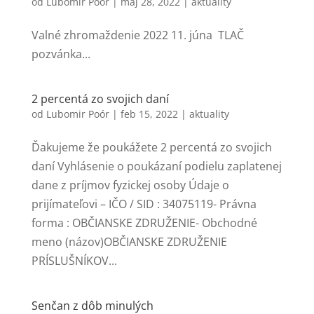
od
Lubomir Poór
|
máj 28, 2022
|
aktuality
Valné zhromaždenie 2022 11. júna TLAČ
pozvánka...
2 percentá zo svojich daní
od
Lubomir Poór
|
feb 15, 2022
|
aktuality
Ďakujeme že poukážete 2 percentá zo svojich
daní Vyhlásenie o poukázaní podielu zaplatenej
dane z príjmov fyzickej osoby Údaje o
prijímateľovi – IČO / SID : 34075119- Právna
forma : OBČIANSKE ZDRUŽENIE- Obchodné
meno (názov)OBČIANSKE ZDRUŽENIE
PRÍSLUŠNÍKOV...
Senčan z dôb minulých