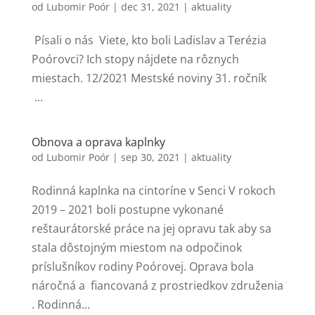
od
Lubomir Poór
|
dec 31, 2021
|
aktuality
Písali o nás Viete, kto boli Ladislav a Terézia
Poórovci? Ich stopy nájdete na rôznych
miestach. 12/2021 Mestské noviny 31. ročník
...
Obnova a oprava kaplnky
od
Lubomir Poór
|
sep 30, 2021
|
aktuality
Rodinná kaplnka na cintoríne v Senci V rokoch
2019 – 2021 boli postupne vykonané
reštaurátorské práce na jej opravu tak aby sa
stala dôstojným miestom na odpočinok
príslušníkov rodiny Poórovej. Oprava bola
náročná a fiancovaná z prostriedkov združenia
. Rodinná...